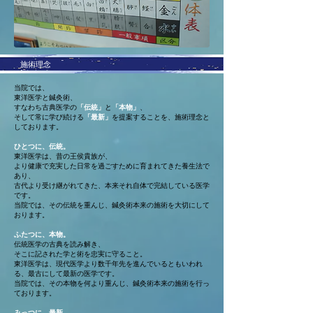
施術理念
当院では、
東洋医学と鍼灸術、
すなわち古典医学の
「伝統」
と
「本物」
、
そして常に学び続ける
「最新」
を提案することを、施術理念と
しております。
ひとつに、伝統。
東洋医学は、昔の王侯貴族が、
より健康で充実した日常を過ごすために育まれてきた養生法で
あり、
古代より受け継がれてきた、本来それ自体で完結している医学
です。
当院では、その伝統を重んじ、鍼灸術本来の施術を大切にして
おります。
ふたつに、本物。
伝統医学の古典を読み解き、
そこに記された学と術を忠実に守ること。
東洋医学は、現代医学より数千年先を進んでいるともいわれ
る、最古にして最新の医学です。
当院では、その本物を何より重んじ、鍼灸術本来の施術を行っ
ております。
みっつに、最新。