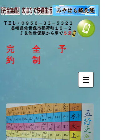
ＴＥＬ・０９５６－３３－５３２３
長崎県佐世保市稲荷町１０－２
ＪＲ佐世保駅から車で
５分
完 全 予
約 制